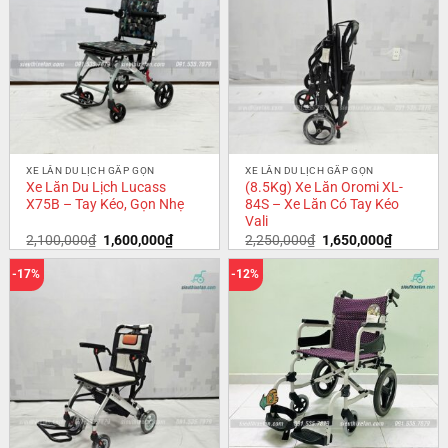
XE LĂN DU LỊCH GẤP GỌN
XE LĂN DU LỊCH GẤP GỌN
Xe Lăn Du Lịch Lucass
(8.5Kg) Xe Lăn Oromi XL-
X75B – Tay Kéo, Gọn Nhẹ
84S – Xe Lăn Có Tay Kéo
Vali
2,100,000
₫
1,600,000
₫
2,250,000
₫
1,650,000
₫
-17%
-12%