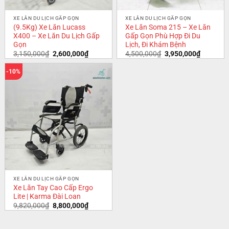
XE LĂN DU LỊCH GẤP GỌN
XE LĂN DU LỊCH GẤP GỌN
(9.5Kg) Xe Lăn Lucass
Xe Lăn Soma 215 – Xe Lăn
X400 – Xe Lăn Du Lịch Gấp
Gấp Gọn Phù Hợp Đi Du
Gọn
Lịch, Đi Khám Bệnh
3,150,000
₫
2,600,000
₫
4,500,000
₫
3,950,000
₫
-10%
XE LĂN DU LỊCH GẤP GỌN
Xe Lăn Tay Cao Cấp Ergo
Lite | Karma Đài Loan
9,820,000
₫
8,800,000
₫