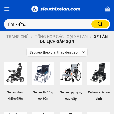
TRANG CHỦ
/
TỔNG HỢP CÁC LOẠI XE LĂN
/
XE LĂN
DU LỊCH GẤP GỌN
Xe lăn điều
Xe lăn
thường
Xe lăn gấp gọn,
Xe lăn có bô vệ
khiển điện
cơ bản
cao cấp
sinh