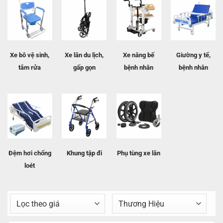
Xe bô vệ sinh,
Xe lăn du lịch,
Xe nâng bế
Giường y tế,
tắm rửa
gấp gọn
bệnh nhân
bệnh nhân
Đệm hơi chống
Khung tập đi
Phụ tùng xe lăn
loét