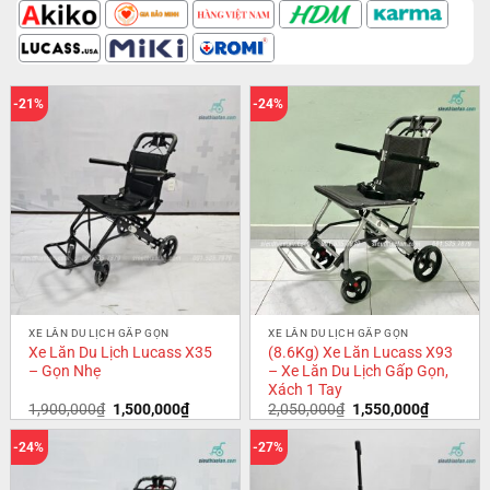
-21%
-24%
XE LĂN DU LỊCH GẤP GỌN
XE LĂN DU LỊCH GẤP GỌN
Xe Lăn Du Lịch Lucass X35
(8.6Kg) Xe Lăn Lucass X93
– Gọn Nhẹ
– Xe Lăn Du Lịch Gấp Gọn,
Xách 1 Tay
1,900,000
₫
1,500,000
₫
2,050,000
₫
1,550,000
₫
-24%
-27%