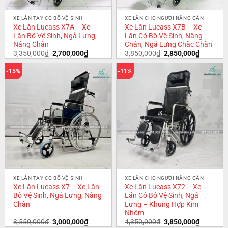
XE LĂN TAY CÓ BÔ VỆ SINH
XE LĂN CHO NGƯỜI NẶNG CÂN
Xe Lăn Lucass X7A – Xe
Xe Lăn Lucass X7B – Xe
Lăn Bô Vệ Sinh, Ngả Lưng,
Lăn Có Bô Vệ Sinh, Nâng
Nâng Chân
Chân, Ngả Lưng Chắc Chắn
3,350,000
₫
2,700,000
₫
3,850,000
₫
2,850,000
₫
-15%
-11%
XE LĂN TAY CÓ BÔ VỆ SINH
XE LĂN CHO NGƯỜI NẶNG CÂN
Xe Lăn Lucass X7 – Xe Lăn
Xe Lăn Lucass X72 – Xe
Bô Vệ Sinh, Ngả Lưng, Nâng
Lăn Có Bô Vệ Sinh, Ngả
Chân
Lưng – Khung Hợp Kim
Nhôm
3,550,000
₫
3,000,000
₫
4,350,000
₫
3,850,000
₫