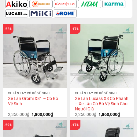
-23%
-17%
XE LĂN TAY CÓ BÔ VỆ SINH
XE LĂN TAY CÓ BÔ VỆ SINH
Xe Lăn Oromi X81 – Có Bô
Xe Lăn Lucass X8 Có Phanh
Vệ Sinh
– Xe Lăn Có Bô Vệ Sinh Cho
Người Già
2,350,000
₫
1,800,000
₫
2,250,000
₫
1,860,000
₫
-22%
-17%