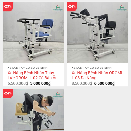
-23%
-24%
XE LĂN TAY CÓ BÔ VỆ SINH
XE LĂN TAY CÓ BÔ VỆ SINH
Xe Nâng Bệnh Nhân Thủy
Xe Nâng Bệnh Nhân OROMI
Lực OROMI L-02 Có Bàn Ăn
L-03 Đa Năng
6,500,000
₫
5,000,000
₫
8,500,000
₫
6,500,000
₫
-24%