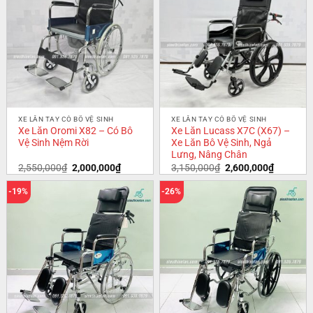
XE LĂN TAY CÓ BÔ VỆ SINH
XE LĂN TAY CÓ BÔ VỆ SINH
Xe Lăn Oromi X82 – Có Bô
Xe Lăn Lucass X7C (X67) –
Vệ Sinh Nệm Rời
Xe Lăn Bô Vệ Sinh, Ngả
Lưng, Nâng Chân
2,550,000
₫
2,000,000
₫
3,150,000
₫
2,600,000
₫
-19%
-26%