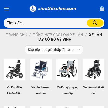
TRANG CHỦ
/
TỔNG HỢP CÁC LOẠI XE LĂN
/
XE LĂN
TAY CÓ BÔ VỆ SINH
Xe lăn điều
Xe lăn
thường
Xe lăn gấp gọn,
Xe lăn có bô vệ
khiển điện
cơ bản
cao cấp
sinh