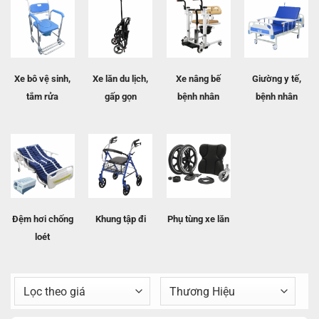
Xe bô vệ sinh,
Xe lăn du lịch,
Xe nâng bế
Giường y tế,
tắm rửa
gấp gọn
bệnh nhân
bệnh nhân
Đệm hơi chống
Khung tập đi
Phụ tùng xe lăn
loét