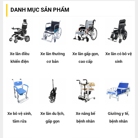
DANH MỤC SẢN PHẨM
Xe lăn điều
Xe lăn
thường
Xe lăn gấp gọn,
Xe lăn có bô vệ
khiển điện
cơ bản
cao cấp
sinh
Xe bô vệ sinh,
Xe lăn du lịch,
Xe nâng bế
Giường y tế,
tắm rửa
gấp gọn
bệnh nhân
bệnh nhân