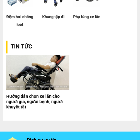
Đệm hơi chống
Khung tập đi
Phụ tùng xe lăn
loét
TIN TỨC
Hướng dẫn chọn xe lăn cho
người già, người bệnh, người
khuyết tật