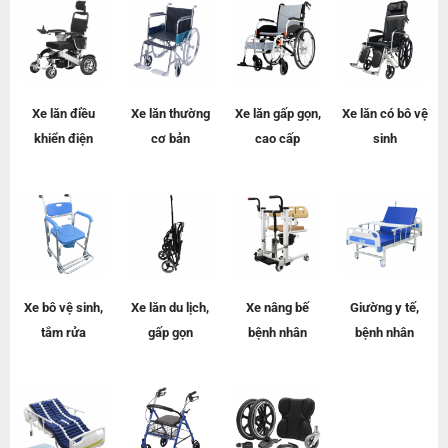
Xe lăn điều
Xe lăn
thường
Xe lăn gấp gọn,
Xe lăn có bô vệ
khiển điện
cơ bản
cao cấp
sinh
Xe bô vệ sinh,
Xe lăn du lịch,
Xe nâng bế
Giường y tế,
tắm rửa
gấp gọn
bệnh nhân
bệnh nhân