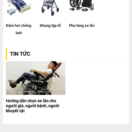
Đệm hơi chống
Khung tập đi
Phụ tùng xe lăn
loét
TIN TỨC
Hướng dẫn chọn xe lăn cho
người già, người bệnh, người
khuyết tật