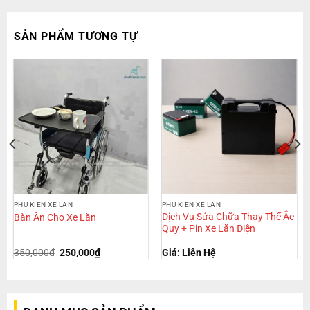
SẢN PHẨM TƯƠNG TỰ
PHỤ KIỆN XE LĂN
PHỤ KIỆN XE LĂN
Dịch Vụ Sửa Chữa Thay Thế Ắc
Bàn Ăn Cho Xe Lăn
Quy + Pin Xe Lăn Điện
350,000
₫
250,000
₫
Giá: Liên Hệ