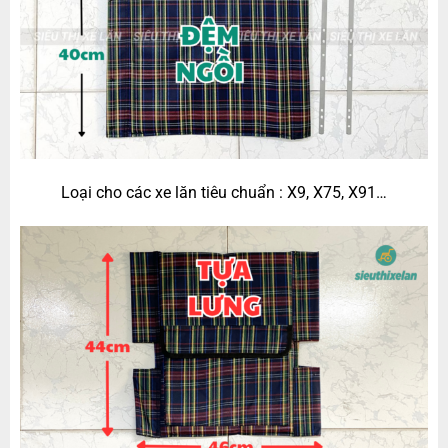
Loại cho các xe lăn tiêu chuẩn : X9, X75, X91…