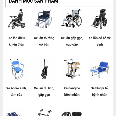
DANH MỤC SẢN PHẨM
Xe lăn điều
Xe lăn
thường
Xe lăn gấp gọn,
Xe lăn có bô vệ
khiển điện
cơ bản
cao cấp
sinh
Xe bô vệ sinh,
Xe lăn du lịch,
Xe nâng bế
Giường y tế,
tắm rửa
gấp gọn
bệnh nhân
bệnh nhân