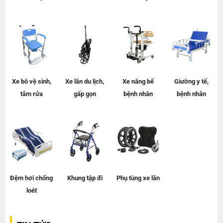
Xe bô vệ sinh,
Xe lăn du lịch,
Xe nâng bế
Giường y tế,
tắm rửa
gấp gọn
bệnh nhân
bệnh nhân
Đệm hơi chống
Khung tập đi
Phụ tùng xe lăn
loét