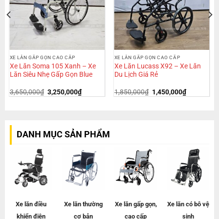
XE LĂN GẤP GỌN CAO CẤP
XE LĂN GẤP GỌN CAO CẤP
Xe Lăn Soma 105 Xanh – Xe
Xe Lăn Lucass X92 – Xe Lăn
Lăn Siêu Nhẹ Gấp Gọn Blue
Du Lịch Giá Rẻ
3,650,000
₫
3,250,000
₫
1,850,000
₫
1,450,000
₫
DANH MỤC SẢN PHẨM
Xe lăn điều
Xe lăn
thường
Xe lăn gấp gọn,
Xe lăn có bô vệ
khiển điện
cơ bản
cao cấp
sinh