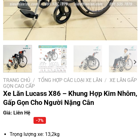
TRANG CHỦ
/
TỔNG HỢP CÁC LOẠI XE LĂN
/
XE LĂN GẤP
GỌN CAO CẤP
Xe Lăn Lucass X86 – Khung Hợp Kim Nhôm,
Gấp Gọn Cho Người Nặng Cân
Giá: Liên Hệ
-7%
Trọng lượng xe: 13,2kg