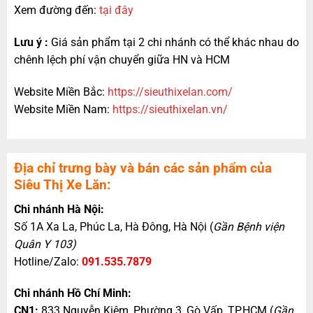
Xem đường đến:
tại đây
Lưu ý :
Giá sản phẩm tại 2 chi nhánh có thể khác nhau do
chênh lệch phí vận chuyển giữa HN và HCM
Website Miền Bắc:
https://sieuthixelan.com/
Website Miền Nam:
https://sieuthixelan.vn/
Địa chỉ trưng bày và bán các sản phẩm của
Siêu Thị Xe Lăn:
Chi nhánh Hà Nội:
Số 1A Xa La, Phúc La, Hà Đông, Hà Nội (
Gần Bệnh viện
Quân Y 103)
Hotline/Zalo:
091.535.7879
Chi nhánh Hồ Chí Minh:
CN1:
833 Nguyễn Kiệm, Phường 3, Gò Vấp, TP.HCM (
Gần